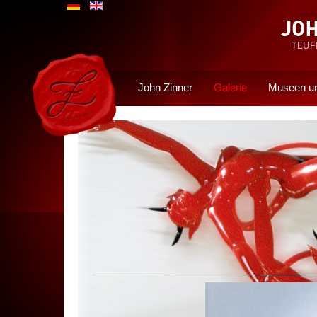
John Zinner
Galerie
Museen un